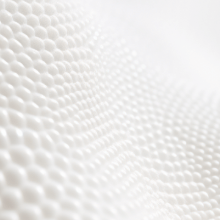
Wir sind fast fertig,
es wird toll ;)))