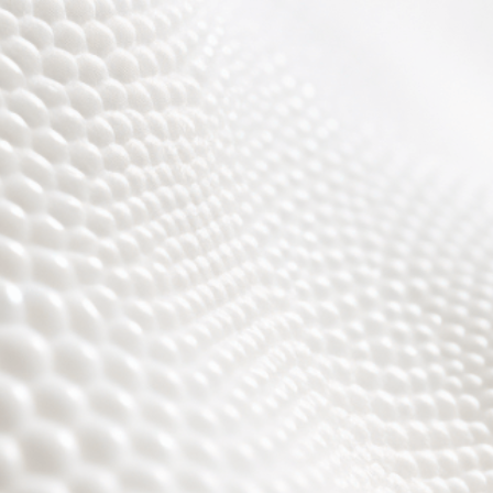
r sind fast fertig, es w
toll ;)))