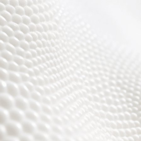
r sind fast fertig, es w
toll ;)))