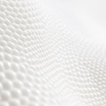
Wir sind fast fertig,
es wird toll ;)))