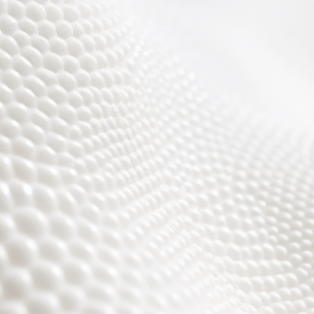
Wir sind fast fertig,
es wird toll ;)))