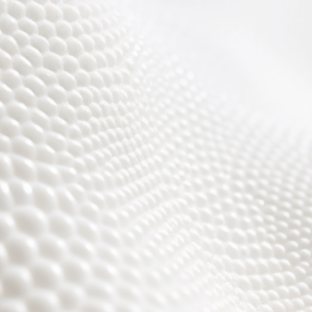
Wir sind fast fertig,
es wird toll ;)))