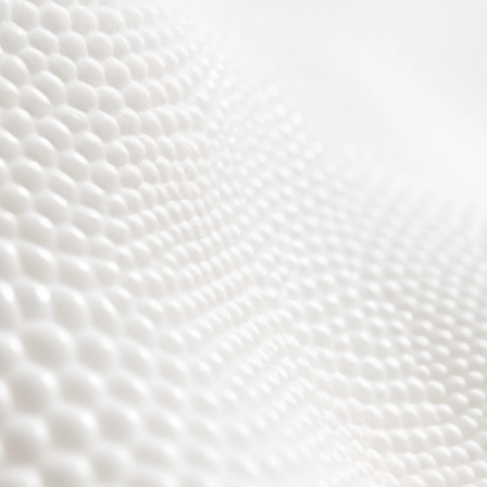
Wir sind fast fertig,
es wird toll ;)))