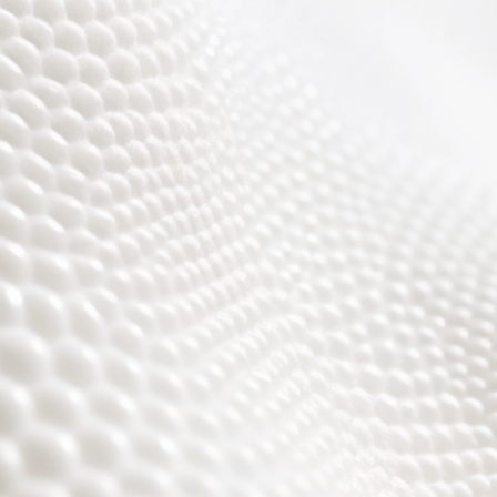
r sind fast fertig, es w
toll ;)))