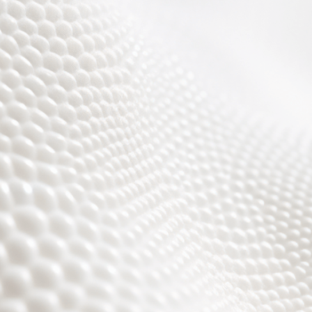
Wir sind fast fertig,
es wird toll ;)))