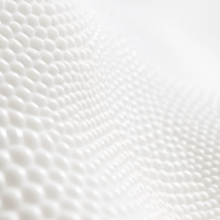
Wir sind fast fertig,
es wird toll ;)))