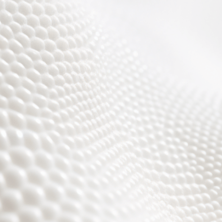
Wir sind fast fertig,
es wird toll ;)))