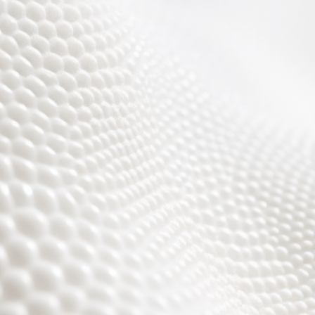
Wir sind fast fertig,
es wird toll ;)))