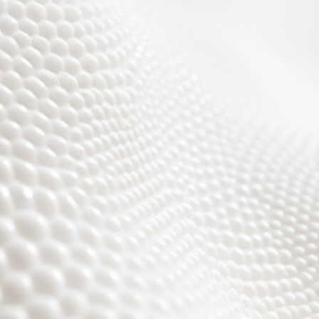
Wir sind fast fertig,
es wird toll ;)))