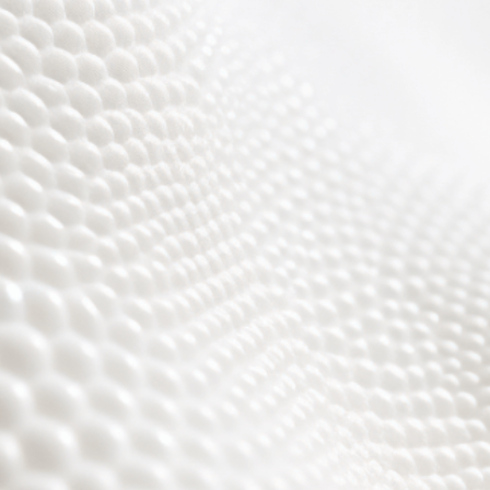
r sind fast fertig, es w
toll ;)))