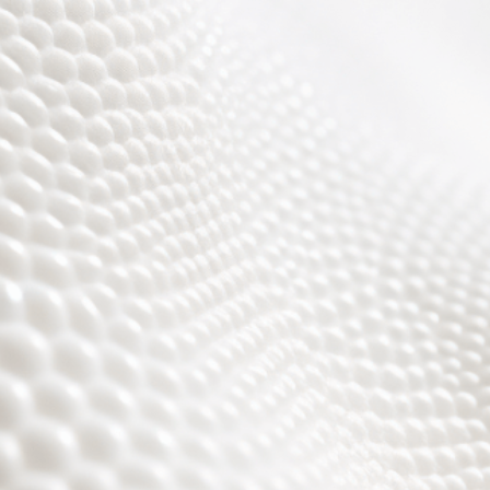
r sind fast fertig, es w
toll ;)))