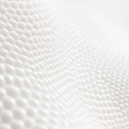
Wir sind fast fertig,
es wird toll ;)))