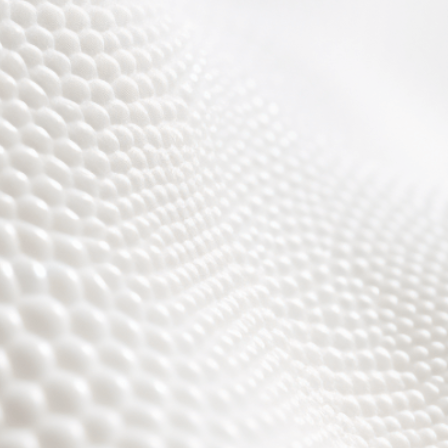
Wir sind fast fertig,
es wird toll ;)))