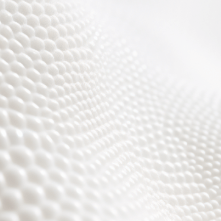
Wir sind fast fertig,
es wird toll ;)))