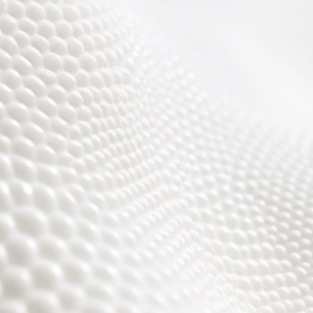
Wir sind fast fertig,
es wird toll ;)))