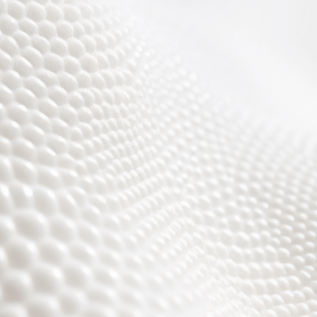
Wir sind fast fertig,
es wird toll ;)))