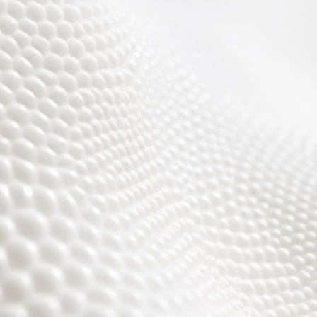
Wir sind fast fertig,
es wird toll ;)))