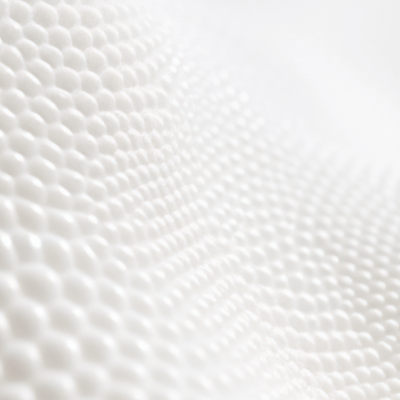
Wir sind fast fertig,
es wird toll ;)))