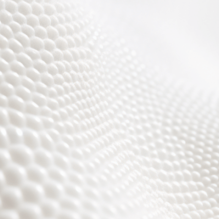
Wir sind fast fertig,
es wird toll ;)))