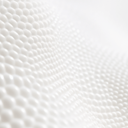
Wir sind fast fertig,
es wird toll ;)))