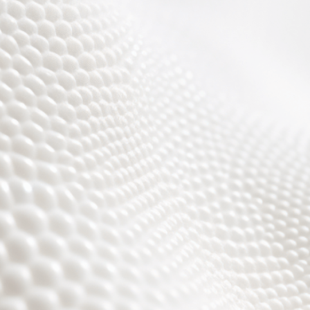
Wir sind fast fertig,
es wird toll ;)))