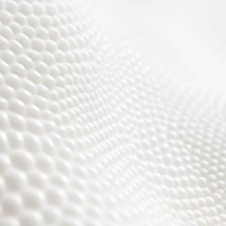
Wir sind fast fertig,
es wird toll ;)))