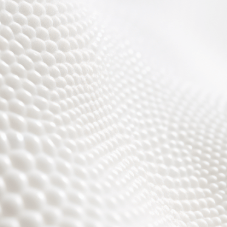
Wir sind fast fertig,
es wird toll ;)))