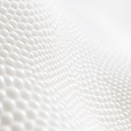
Wir sind fast fertig,
es wird toll ;)))