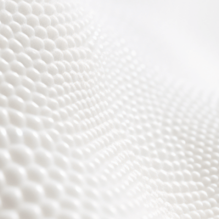
Wir sind fast fertig,
es wird toll ;)))