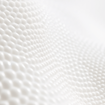
Wir sind fast fertig,
es wird toll ;)))