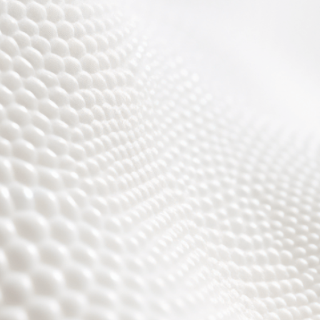
Wir sind fast fertig,
es wird toll ;)))