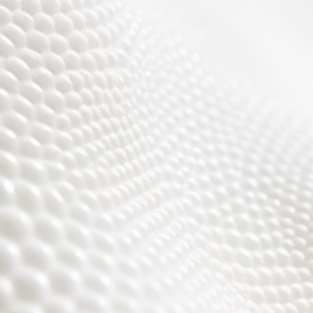
r sind fast fertig, es w
toll ;)))