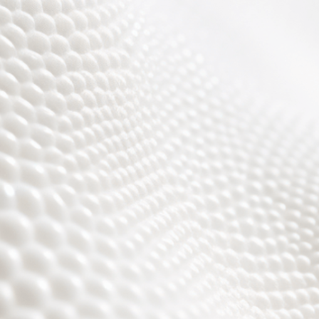
r sind fast fertig, es w
toll ;)))