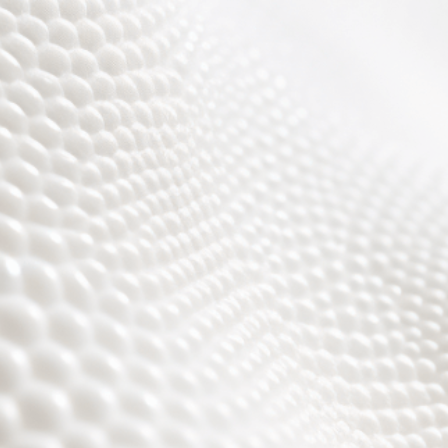
r sind fast fertig, es w
toll ;)))