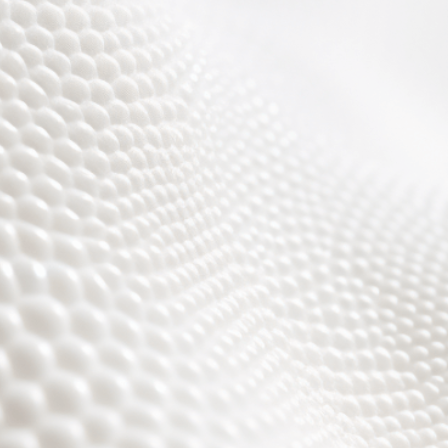
Wir sind fast fertig,
es wird toll ;)))