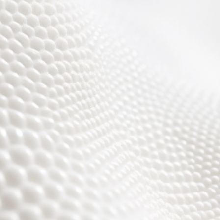
Wir sind fast fertig,
es wird toll ;)))